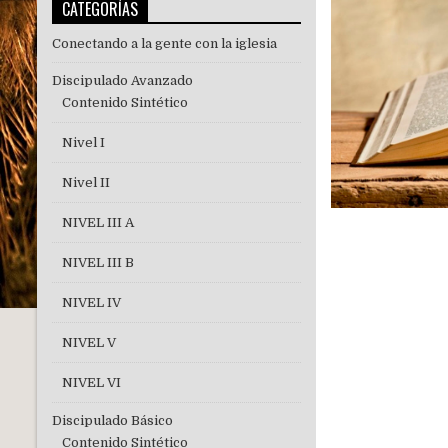
CATEGORÍAS
Conectando a la gente con la iglesia
Discipulado Avanzado
Contenido Sintético
Nivel I
Nivel II
NIVEL III A
NIVEL III B
NIVEL IV
NIVEL V
NIVEL VI
Discipulado Básico
Contenido Sintético