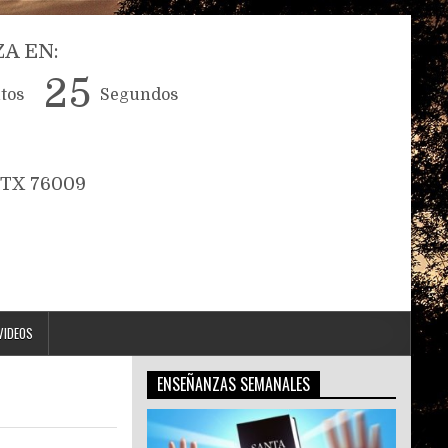
A EN:
5
2
4
tos
Segundos
, TX 76009
VIDEOS
ENSEÑANZAS SEMANALES