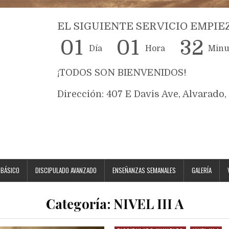
EL SIGUIENTE SERVICIO EMPIEZ
0
1
0
1
3
2
Día
Hora
Minu
¡TODOS SON BIENVENIDOS!
Dirección: 407 E Davis Ave, Alvarado
 BÁSICO
DISCIPULADO AVANZADO
ENSEÑANZAS SEMANALES
GALERÍA
Categoría:
NIVEL III A