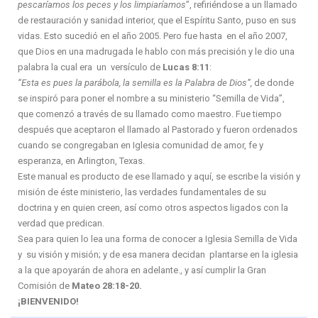
pescaríamos los peces y los limpiaríamos
”, refiriéndose a un llamado
de restauración y sanidad interior, que el Espíritu Santo, puso en sus
vidas. Esto sucedió en el año 2005. Pero fue hasta en el año 2007,
que Dios en una madrugada le hablo con más precisión y le dio una
palabra la cual era un versículo de
Lucas 8:11
:
“Esta es pues la parábola, la semilla es la Palabra de Dios”,
de donde
se inspiró para poner el nombre a su ministerio “Semilla de Vida”,
que comenzó a través de su llamado como maestro. Fue tiempo
después que aceptaron el llamado al Pastorado y fueron ordenados
cuando se congregaban en Iglesia comunidad de amor, fe y
esperanza, en Arlington, Texas.
Este manual es producto de ese llamado y aquí, se escribe la visión y
misión de éste ministerio, las verdades fundamentales de su
doctrina y en quien creen, así como otros aspectos ligados con la
verdad que predican.
Sea para quien lo lea una forma de conocer a Iglesia Semilla de Vida
y su visión y misión; y de esa manera decidan plantarse en la iglesia
a la que apoyarán de ahora en adelante., y así cumplir la Gran
Comisión de
Mateo 28:18-20.
¡BIENVENIDO!